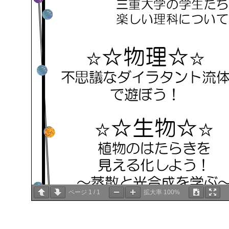
ページ
1
/
1
拡大率
100%