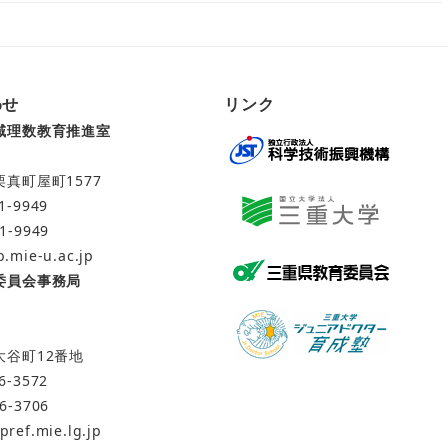
わせ
リンク
域理数教育推進室
7
真町屋町1577
1-9949
31-9949
.mie-u.ac.jp
委員会事務局
7
大谷町12番地
6-3572
26-3706
ref.mie.lg.jp