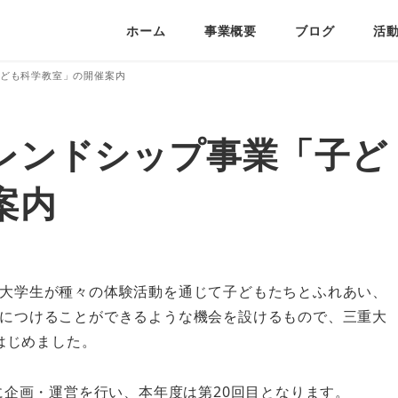
ホーム
事業概要
ブログ
活
ども科学教室」の開催案内
レンドシップ事業「子ど
案内
大学生が種々の体験活動を通じて子どもたちとふれあい、
につけることができるような機会を設けるもので、三重大
はじめました。
に企画・運営を行い、本年度は第20回目となります。