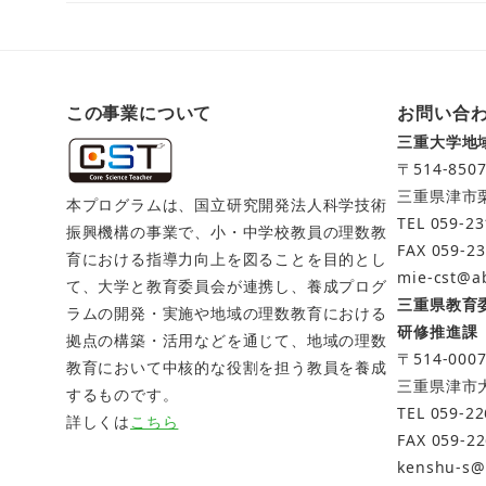
この事業について
お問い合
三重大学地
〒514-850
三重県津市栗
本プログラムは、国立研究開発法人科学技術
TEL 059-23
振興機構の事業で、小・中学校教員の理数教
FAX 059-2
育における指導力向上を図ることを目的とし
mie-cst@ab
て、大学と教育委員会が連携し、養成プログ
三重県教育
ラムの開発・実施や地域の理数教育における
研修推進課
拠点の構築・活用などを通じて、地域の理数
〒514-000
教育において中核的な役割を担う教員を養成
三重県津市
するものです。
TEL 059-22
詳しくは
こちら
FAX 059-2
kenshu-s@p